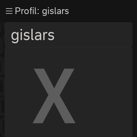
Zur Navigation
Profil: gislars
Zum Inhalt
Zum Footer
gislars