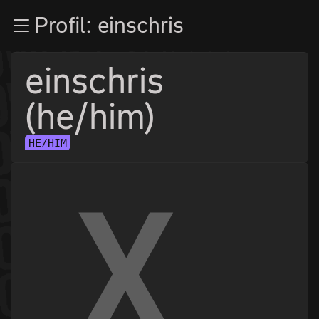
Zur Navigation
Profil: einschris
Zum Inhalt
Zum Footer
einschris
(he/him)
HE/HIM