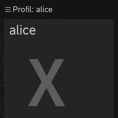
Zur Navigation
Profil: alice
Zum Inhalt
Zum Footer
alice