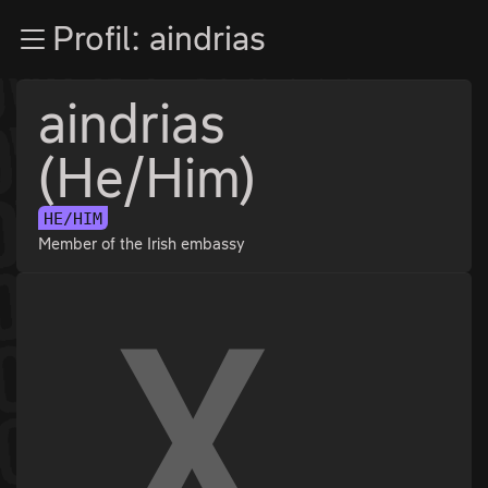
Zur Navigation
Profil: aindrias
Zum Inhalt
Zum Footer
aindrias
(He/Him)
HE/HIM
Member of the Irish embassy