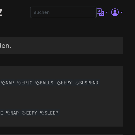
z
den.
NAP
EPIC
BALLS
EEPY
SUSPEND
ZE
NAP
EEPY
SLEEP