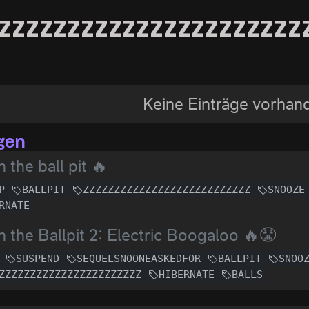
zzzzzzzzzzzzzzzzzzzzzz
Keine Einträge vorhan
gen
n the ball pit 🔥
P
BALLPIT
ZZZZZZZZZZZZZZZZZZZZZZZZZZZ
SNOOZE
RNATE
n the Ballpit 2: Electric Boogaloo 🔥😤
SUSPEND
SEQUELSNOONEASKEDFOR
BALLPIT
SNOO
ZZZZZZZZZZZZZZZZZZZZZZZ
HIBERNATE
BALLS