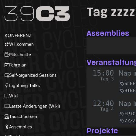
Zur Navigation
Tag zzzz
Zum Inhalt
Zum Footer
Assemblies
KONFERENZ
Willkommen
Mitschnitte
Veranstaltun
Fahrplan
15:00
Nap i
Self-organized Sessions
Tag 3
SLEE
Lightning Talks
HIBE
Wiki
12:40
Nap i
Letzte Änderungen (Wiki)
Tag 4
EPIC
Tauschbörsen
ZZZZ
Assemblies
Projekte