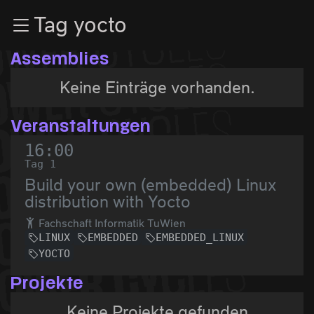
Zur Navigation
Tag yocto
Zum Inhalt
Zum Footer
Assemblies
Keine Einträge vorhanden.
Veranstaltungen
16:00
Tag 1
Build your own (embedded) Linux
distribution with Yocto
Fachschaft Informatik TuWien
LINUX
EMBEDDED
EMBEDDED_LINUX
YOCTO
Projekte
Keine Projekte gefunden