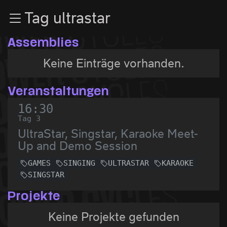
Zur Navigation
Tag ultrastar
Zum Inhalt
Zum Footer
Assemblies
Keine Einträge vorhanden.
Veranstaltungen
16:30
Tag 3
UltraStar, Singstar, Karaoke Meet-
Up and Demo Session
GAMES
SINGING
ULTRASTAR
KARAOKE
SINGSTAR
Projekte
Keine Projekte gefunden