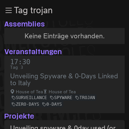
Zur Navigation
Tag trojan
Zum Inhalt
Zum Footer
Assemblies
Keine Einträge vorhanden.
Veranstaltungen
17:30
Tag 3
Unveiling Spyware & 0-Days Linked
to Italy
House of Tea
House of Tea
SURVEILLANCE
SPYWARE
TROJAN
ZERO-DAYS
0-DAYS
Projekte
Unveiling spyware & 0day used (or