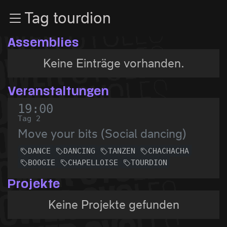
Zur Navigation
Tag tourdion
Zum Inhalt
Zum Footer
Assemblies
Keine Einträge vorhanden.
Veranstaltungen
19:00
Tag 2
Move your bits (Social dancing)
DANCE
DANCING
TANZEN
CHACHACHA
BOOGIE
CHAPELLOISE
TOURDION
Projekte
Keine Projekte gefunden