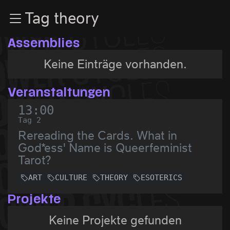
Zur Navigation
Tag theory
Zum Inhalt
Zum Footer
Assemblies
Keine Einträge vorhanden.
Veranstaltungen
13:00
Tag 2
Rereading the Cards. What in
God*ess' Name is Queerfeminist
Tarot?
ART
CULTURE
THEORY
ESOTERICS
Projekte
Keine Projekte gefunden