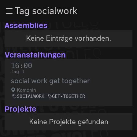
Zur Navigation
Tag socialwork
Zum Inhalt
Zum Footer
Assemblies
Keine Einträge vorhanden.
Veranstaltungen
16:00
Tag 1
social work get together
Komonin
SOCIALWORK
GET-TOGETHER
Projekte
Keine Projekte gefunden