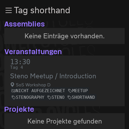
Zur Navigation
Tag shorthand
Zum Inhalt
Zum Footer
Assemblies
Keine Einträge vorhanden.
Veranstaltungen
13:30
Tag 4
Steno Meetup / Introduction
SoS Workshop D
NICHT AUFGEZEICHNET
MEETUP
STENOGRAPHY
STENO
SHORTHAND
Projekte
Keine Projekte gefunden