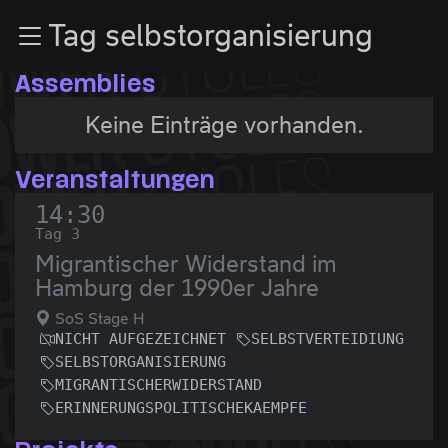
Zur Navigation
Tag selbstorganisierung
Zum Inhalt
Zum Footer
Assemblies
Keine Einträge vorhanden.
Veranstaltungen
14:30
Tag 3
Migrantischer Widerstand im
Hamburg der 1990er Jahre
SoS Stage H
NICHT AUFGEZEICHNET
SELBSTVERTEIDIUNG
SELBSTORGANISIERUNG
MIGRANTISCHERWIDERSTAND
ERINNERUNGSPOLITISCHEKAEMPFE