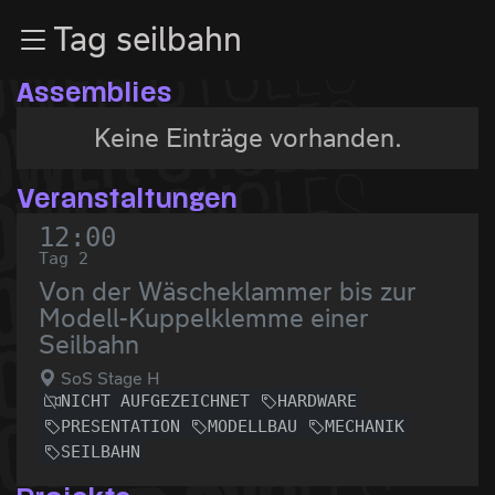
Zur Navigation
Tag seilbahn
Zum Inhalt
Zum Footer
Assemblies
Keine Einträge vorhanden.
Veranstaltungen
12:00
Tag 2
Von der Wäscheklammer bis zur
Modell-Kuppelklemme einer
Seilbahn
SoS Stage H
NICHT AUFGEZEICHNET
HARDWARE
PRESENTATION
MODELLBAU
MECHANIK
SEILBAHN