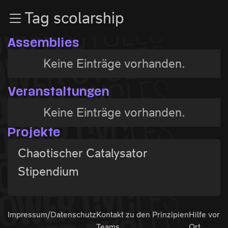
Zur Navigation
Tag scolarship
Zum Inhalt
Zum Footer
Assemblies
Keine Einträge vorhanden.
Veranstaltungen
Keine Einträge vorhanden.
Projekte
Chaotischer Catalysator
Stipendium
Impressum/Datenschutz
Kontakt zu den
Prinzipien
Hilfe vor
Teams
Ort