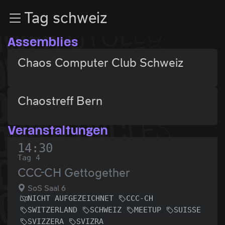
Zur Navigation
Tag schweiz
Zum Inhalt
Zum Footer
Assemblies
Chaos Computer Club Schweiz
Chaostreff Bern
Veranstaltungen
14:30
Tag 4
CCC-CH Gettogether
SoS Saal 6
NICHT AUFGEZEICHNET
CCC-CH
SWITZERLAND
SCHWEIZ
MEETUP
SUISSE
SVIZZERA
SVIZRA