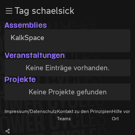
Zur Navigation
Tag schaelsick
Zum Inhalt
Zum Footer
Assemblies
KalkSpace
Veranstaltungen
Keine Einträge vorhanden.
Projekte
Keine Projekte gefunden
Impressum/Datenschutz
Kontakt zu den
Prinzipien
Hilfe vor
Teams
Ort