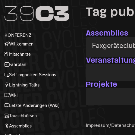
Zur Navigation
Tag pub
Zum Inhalt
Zum Footer
Assemblies
KONFERENZ
Willkommen
Faxgeräteclu
Mitschnitte
Veranstaltun
Fahrplan
Self-organized Sessions
Projekte
Lightning Talks
Wiki
Letzte Änderungen (Wiki)
Tauschbörsen
Impressum/Datenschu
Assemblies