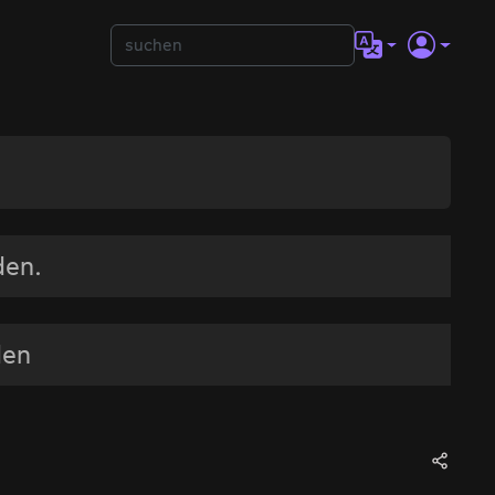
den.
den