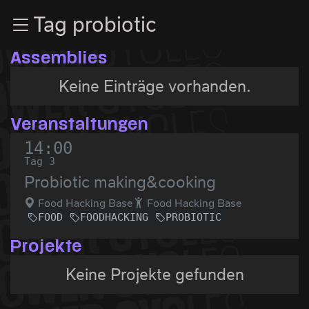
Zur Navigation
Tag probiotic
Zum Inhalt
Zum Footer
Assemblies
Keine Einträge vorhanden.
Veranstaltungen
14:00
Tag 3
Probiotic making&cooking
Food Hacking Base
Food Hacking Base
FOOD
FOODHACKING
PROBIOTIC
Projekte
Keine Projekte gefunden