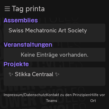
Zur Navigation
Tag printa
Zum Inhalt
Zum Footer
Assemblies
Swiss Mechatronic Art Society
Veranstaltungen
Keine Einträge vorhanden.
Projekte
✨ Stikka Centraal ✨
Impressum/Datenschutz
Kontakt zu den
Prinzipien
Hilfe vor
Teams
Ort