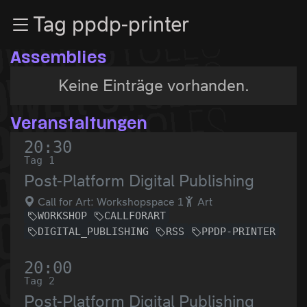
Zur Navigation
Tag ppdp-printer
Zum Inhalt
Zum Footer
Assemblies
Keine Einträge vorhanden.
Veranstaltungen
20:30
Tag 1
Post-Platform Digital Publishing
Call for Art: Workshopspace 1
Art
WORKSHOP
CALLFORART
DIGITAL_PUBLISHING
RSS
PPDP-PRINTER
20:00
Tag 2
Post-Platform Digital Publishing