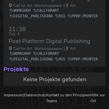
Call for Art: Workshopspace 1
Art
WORKSHOP
CALLFORART
DIGITAL_PUBLISHING
RSS
PPDP-PRINTER
11:30
Tag 4
Post-Platform Digital Publishing
Call for Art: Workshopspace 1
Art
WORKSHOP
CALLFORART
DIGITAL_PUBLISHING
RSS
PPDP-PRINTER
Projekte
Keine Projekte gefunden
Impressum/Datenschutz
Kontakt zu den
Prinzipien
Hilfe vor
Teams
Ort