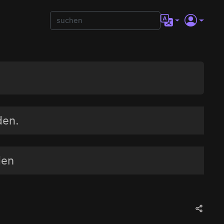
den.
den