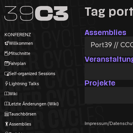
Zur Navigation
Tag por
Zum Inhalt
Zum Footer
Assemblies
KONFERENZ
Willkommen
Port39 // CC
Mitschnitte
Veranstaltun
Fahrplan
Self-organized Sessions
Projekte
Lightning Talks
Wiki
Letzte Änderungen (Wiki)
Tauschbörsen
Impressum/Datenschu
Assemblies