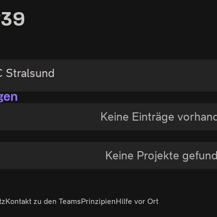
t39
C Stralsund
gen
Keine Einträge vorhan
Keine Projekte gefun
tz
Kontakt zu den Teams
Prinzipien
Hilfe vor Ort