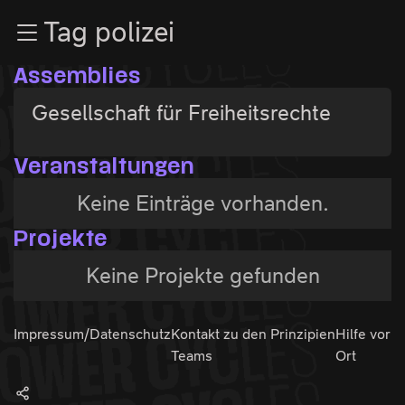
Zur Navigation
Tag polizei
Zum Inhalt
Zum Footer
Assemblies
Gesellschaft für Freiheitsrechte
Veranstaltungen
Keine Einträge vorhanden.
Projekte
Keine Projekte gefunden
Impressum/Datenschutz
Kontakt zu den
Prinzipien
Hilfe vor
Teams
Ort