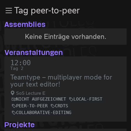
Zur Navigation
Tag peer-to-peer
Zum Inhalt
Zum Footer
Assemblies
Keine Einträge vorhanden.
Veranstaltungen
12:00
Tag 2
Teamtype – multiplayer mode for
your text editor!
SoS Lecture E
NICHT AUFGEZEICHNET
LOCAL-FIRST
PEER-TO-PEER
CRDTS
COLLABORATIVE-EDITING
Projekte