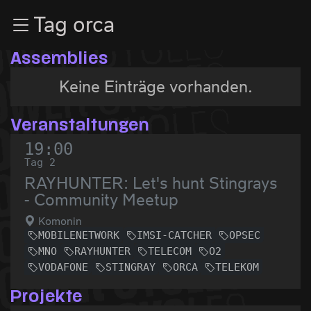
Zur Navigation
Tag orca
Zum Inhalt
Zum Footer
Assemblies
Keine Einträge vorhanden.
Veranstaltungen
19:00
Tag 2
RAYHUNTER: Let's hunt Stingrays
- Community Meetup
Komonin
MOBILENETWORK
IMSI-CATCHER
OPSEC
MNO
RAYHUNTER
TELECOM
O2
VODAFONE
STINGRAY
ORCA
TELEKOM
Projekte