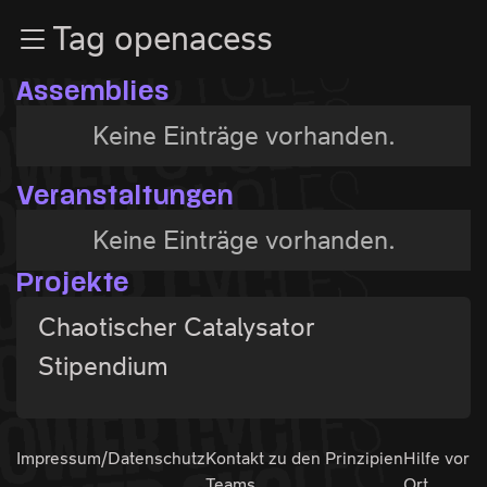
Zur Navigation
Tag openacess
Zum Inhalt
Zum Footer
Assemblies
Keine Einträge vorhanden.
Veranstaltungen
Keine Einträge vorhanden.
Projekte
Chaotischer Catalysator
Stipendium
Impressum/Datenschutz
Kontakt zu den
Prinzipien
Hilfe vor
Teams
Ort