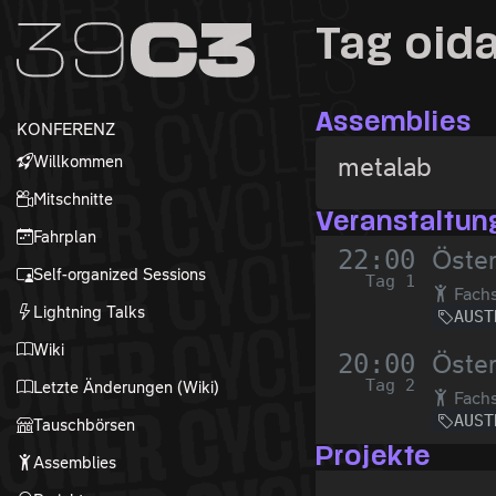
Zur Navigation
Tag oid
Zum Inhalt
Zum Footer
Assemblies
KONFERENZ
Willkommen
metalab
Mitschnitte
Veranstaltun
Fahrplan
22:00
Öster
Self-organized Sessions
Tag 1
Fachs
Lightning Talks
AUST
Wiki
20:00
Öster
Tag 2
Letzte Änderungen (Wiki)
Fachs
AUST
Tauschbörsen
Projekte
Assemblies