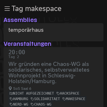
Zur Navigation
Tag makespace
Zum Inhalt
Zum Footer
Assemblies
temporärhaus
Veranstaltungen
20:00
Tag 2
Wir gründen eine Chaos-WG als
solidarisches, selbstverwaltetes
Wohnprojekt in Schleswig-
Holstein/Hamburg.
SoS Saal 6
NICHT AUFGEZEICHNET
HACKSPACE
HAMBURG
SOLIDARITAET
MAKESPACE
NERD-WG
CHAOS-WG