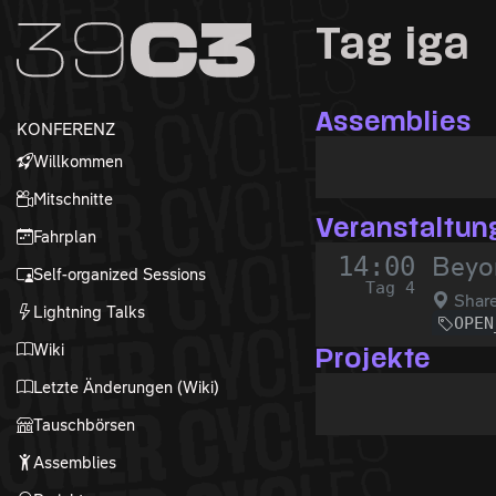
Zur Navigation
Tag iga
Zum Inhalt
Zum Footer
Assemblies
KONFERENZ
Willkommen
Mitschnitte
Veranstaltun
Fahrplan
14:00
Beyon
Self-organized Sessions
Tag 4
Share
Lightning Talks
OPEN
Wiki
Projekte
Letzte Änderungen (Wiki)
Tauschbörsen
Assemblies