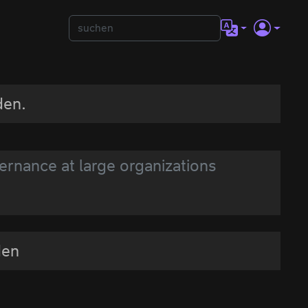
den.
rnance at large organizations
den