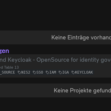
Keine Einträge vorhan
gen
d Keycloak - OpenSource for identity gove
d Table 13
_SOURCE
NIS2
SSO
IAM
IGA
KEYCLOAK
Keine Projekte gefun