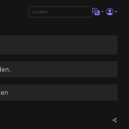
den.
den