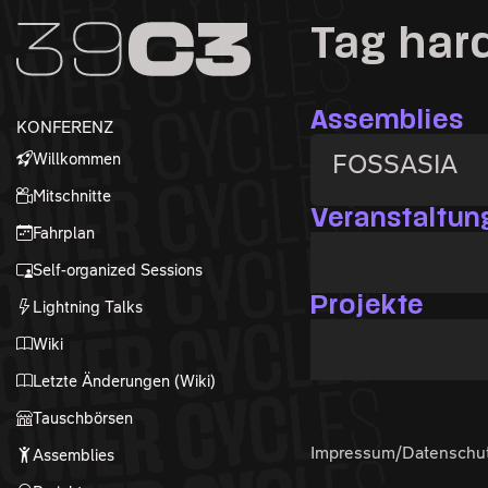
Zur Navigation
Tag har
Zum Inhalt
Zum Footer
Assemblies
KONFERENZ
Willkommen
FOSSASIA
Mitschnitte
Veranstaltun
Fahrplan
Self-organized Sessions
Projekte
Lightning Talks
Wiki
Letzte Änderungen (Wiki)
Tauschbörsen
Impressum/Datenschu
Assemblies