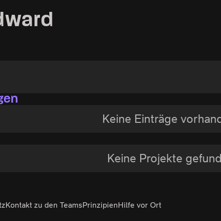
dward
gen
Keine Einträge vorhan
Keine Projekte gefun
tz
Kontakt zu den Teams
Prinzipien
Hilfe vor Ort