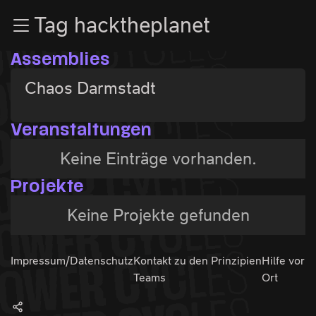
Zur Navigation
Tag hacktheplanet
Zum Inhalt
Zum Footer
Assemblies
Chaos Darmstadt
Veranstaltungen
Keine Einträge vorhanden.
Projekte
Keine Projekte gefunden
Impressum/Datenschutz
Kontakt zu den
Prinzipien
Hilfe vor
Teams
Ort