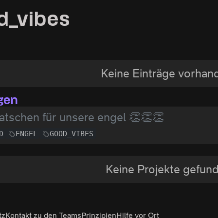
d_vibes
Keine Einträge vorhan
gen
latschen für unsere engel 👏👏👏
D
ENGEL
GOOD_VIBES
Keine Projekte gefun
tz
Kontakt zu den Teams
Prinzipien
Hilfe vor Ort