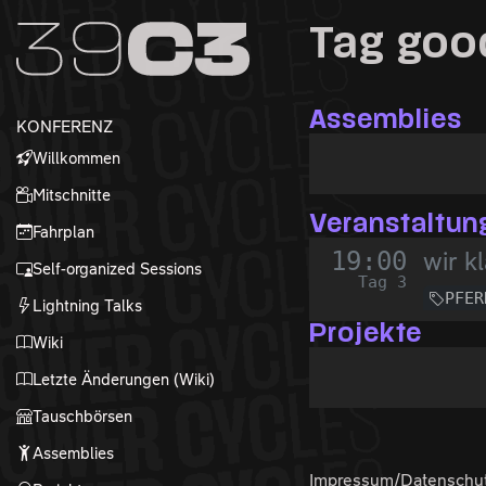
Zur Navigation
Tag goo
Zum Inhalt
Zum Footer
Assemblies
KONFERENZ
Willkommen
Mitschnitte
Veranstaltun
Fahrplan
19:00
wir k
Self-organized Sessions
Tag 3
PFER
Lightning Talks
Projekte
Wiki
Letzte Änderungen (Wiki)
Tauschbörsen
Assemblies
Impressum/Datenschu