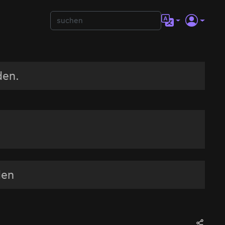
den.
den