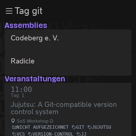
Zur Navigation
Tag git
Zum Inhalt
Zum Footer
Assemblies
Codeberg e. V.
Radicle
Veranstaltungen
11:00
Tag 1
Jujutsu: A Git-compatible version
control system
SoS Workshop D
NICHT AUFGEZEICHNET
GIT
JUJUTSU
VCS
VERSION-CONTROL
JJ