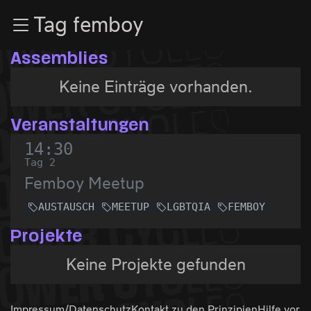
Zur Navigation
Tag femboy
Zum Inhalt
Zum Footer
Assemblies
Keine Einträge vorhanden.
Veranstaltungen
14:30
Tag 2
Femboy Meetup
AUSTAUSCH
MEETUP
LGBTQIA
FEMBOY
Projekte
Keine Projekte gefunden
Impressum/Datenschutz
Kontakt zu den
Prinzipien
Hilfe vor