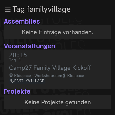
Zur Navigation
Tag familyvillage
Zum Inhalt
Zum Footer
Assemblies
Keine Einträge vorhanden.
Veranstaltungen
20:15
Tag 3
Camp27 Family Village Kickoff
Kidspace - Workshopraum
Kidspace
FAMILYVILLAGE
Projekte
Keine Projekte gefunden