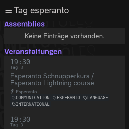
Zur Navigation
Tag esperanto
Zum Inhalt
Zum Footer
Assemblies
Keine Einträge vorhanden.
Veranstaltungen
19:30
Tag 3
Esperanto Schnupperkurs /
Esperanto Lightning course
Esperanto
COMMUNICATION
ESPERANTO
LANGUAGE
INTERNATIONAL
19:30
Tag 3