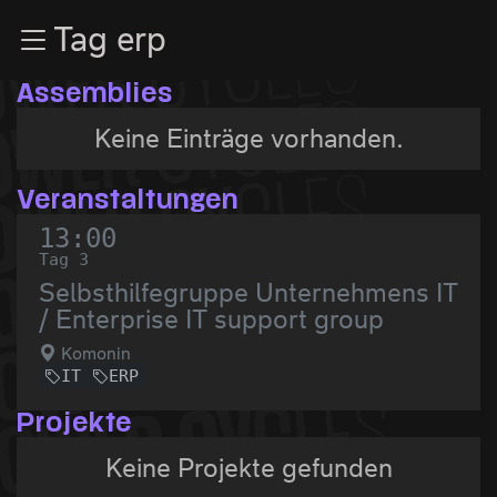
Zur Navigation
Tag erp
Zum Inhalt
Zum Footer
Assemblies
Keine Einträge vorhanden.
Veranstaltungen
13:00
Tag 3
Selbsthilfegruppe Unternehmens IT
/ Enterprise IT support group
Komonin
IT
ERP
Projekte
Keine Projekte gefunden