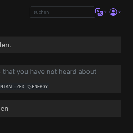
den.
 that you have not heard about
ENTRALIZED
ENERGY
den