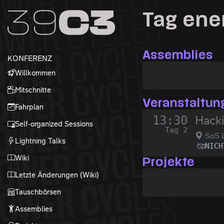
Zur Navigation
Tag ene
Zum Inhalt
Zum Footer
Assemblies
KONFERENZ
Willkommen
Mitschnitte
Veranstaltun
Fahrplan
13:30
Hacki
Self-organized Sessions
Tag 2
SoS L
Lightning Talks
NICH
Wiki
Projekte
Letzte Änderungen (Wiki)
Tauschbörsen
Assemblies