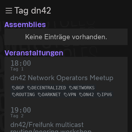
Zur Navigation
Tag dn42
Zum Inhalt
Zum Footer
Assemblies
Keine Einträge vorhanden.
Veranstaltungen
18:00
Tag 1
dn42 Network Operators Meetup
BGP
DECENTRALIZED
NETWORKS
ROUTING
DARKNET
VPN
DN42
IPV6
19:00
Tag 2
dn42/Freifunk multicast
routing/peering workshop