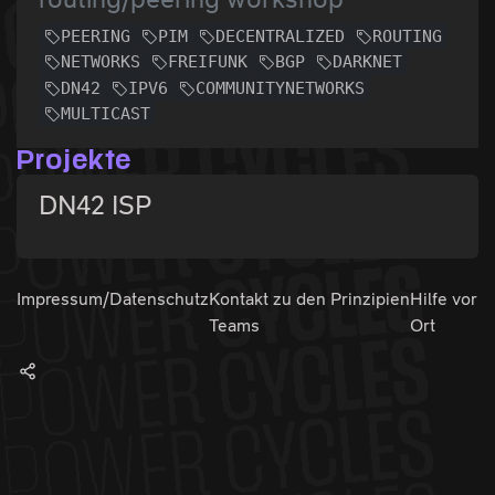
PEERING
PIM
DECENTRALIZED
ROUTING
NETWORKS
FREIFUNK
BGP
DARKNET
DN42
IPV6
COMMUNITYNETWORKS
MULTICAST
Projekte
DN42 ISP
Impressum/Datenschutz
Kontakt zu den
Prinzipien
Hilfe vor
Teams
Ort