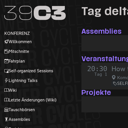
Zur Navigation
Tag del
Zum Inhalt
Zum Footer
Assemblies
KONFERENZ
Willkommen
Mitschnitte
Veranstaltun
Fahrplan
20:30
How t
Self-organized Sessions
Tag 1
Komo
Lightning Talks
SELF
Wiki
Projekte
Letzte Änderungen (Wiki)
Tauschbörsen
Assemblies