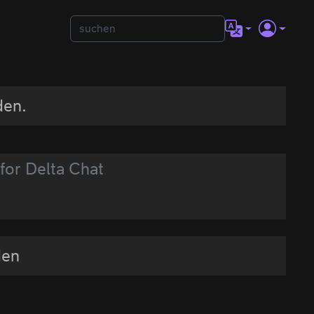
den.
 for Delta Chat
den