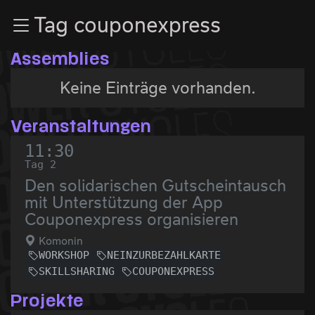
Zur Navigation
Tag couponexpress
Zum Inhalt
Zum Footer
Assemblies
Keine Einträge vorhanden.
Veranstaltungen
11:30
Tag 2
Den solidarischen Gutscheintausch
mit Unterstützung der App
Couponexpress organisieren
Komonin
WORKSHOP
NEINZURBEZAHLKARTE
SKILLSHARING
COUPONEXPRESS
Projekte