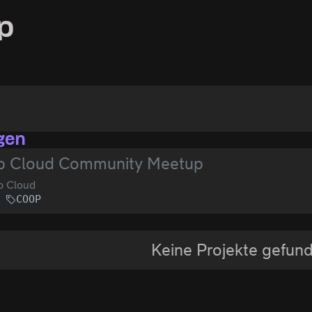
p
gen
p Cloud Community Meetup
p Cloud
COOP
Keine Projekte gefun