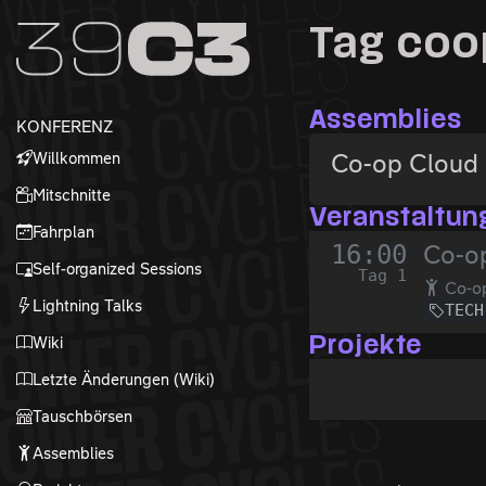
Zur Navigation
Tag coo
Zum Inhalt
Zum Footer
Assemblies
KONFERENZ
Willkommen
Co-op Cloud
Mitschnitte
Veranstaltun
Fahrplan
16:00
Co-o
Self-organized Sessions
Tag 1
Co-o
Lightning Talks
TECH
Wiki
Projekte
Letzte Änderungen (Wiki)
Tauschbörsen
Assemblies