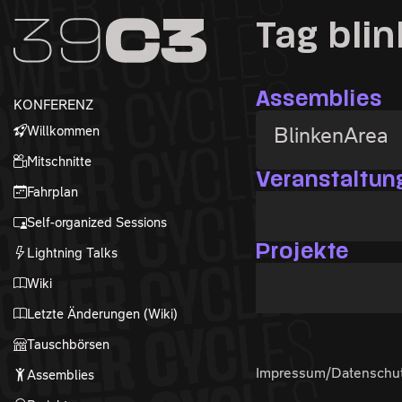
Zur Navigation
Tag bli
Zum Inhalt
Zum Footer
Assemblies
KONFERENZ
Willkommen
BlinkenArea
Mitschnitte
Veranstaltun
Fahrplan
Self-organized Sessions
Projekte
Lightning Talks
Wiki
Letzte Änderungen (Wiki)
Tauschbörsen
Impressum/Datenschu
Assemblies