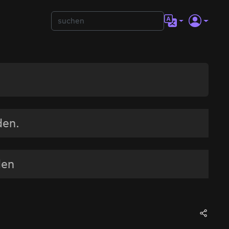
den.
den