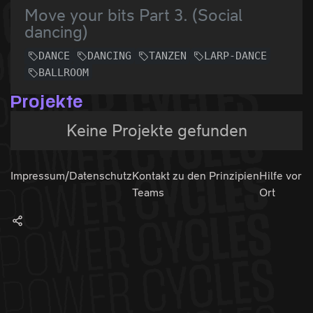
Move your bits Part 3. (Social
dancing)
DANCE
DANCING
TANZEN
LARP-DANCE
BALLROOM
Projekte
Keine Projekte gefunden
Impressum/Datenschutz
Kontakt zu den
Prinzipien
Hilfe vor
Teams
Ort