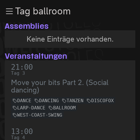
Zur Navigation
Tag ballroom
Zum Inhalt
Zum Footer
Assemblies
Keine Einträge vorhanden.
Veranstaltungen
21:00
Tag 3
Move your bits Part 2. (Social
dancing)
DANCE
DANCING
TANZEN
DISCOFOX
LARP-DANCE
BALLROOM
WEST-COAST-SWING
13:00
Tag 4