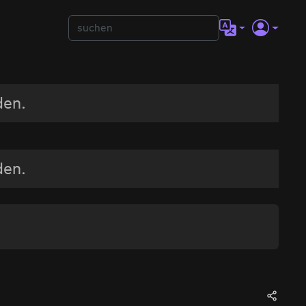
den.
den.