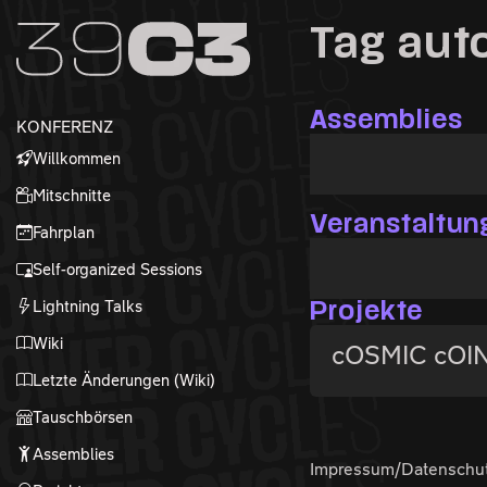
Zur Navigation
Tag aut
Zum Inhalt
Zum Footer
Assemblies
KONFERENZ
Willkommen
Mitschnitte
Veranstaltun
Fahrplan
Self-organized Sessions
Lightning Talks
Projekte
Wiki
cOSMIC cOI
Letzte Änderungen (Wiki)
Tauschbörsen
Assemblies
Impressum/Datenschu