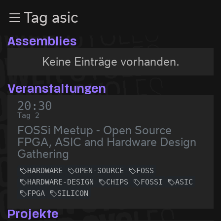
Zur Navigation
Tag asic
Zum Inhalt
Zum Footer
Assemblies
Keine Einträge vorhanden.
Veranstaltungen
20:30
Tag 2
FOSSi Meetup - Open Source
FPGA, ASIC and Hardware Design
Gathering
HARDWARE
OPEN-SOURCE
FOSS
HARDWARE-DESIGN
CHIPS
FOSSI
ASIC
FPGA
SILICON
Projekte