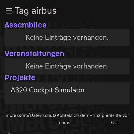
Zur Navigation
Tag airbus
Zum Inhalt
Zum Footer
Assemblies
Keine Einträge vorhanden.
Veranstaltungen
Keine Einträge vorhanden.
Projekte
A320 Cockpit Simulator
Impressum/Datenschutz
Kontakt zu den
Prinzipien
Hilfe vor
Teams
Ort