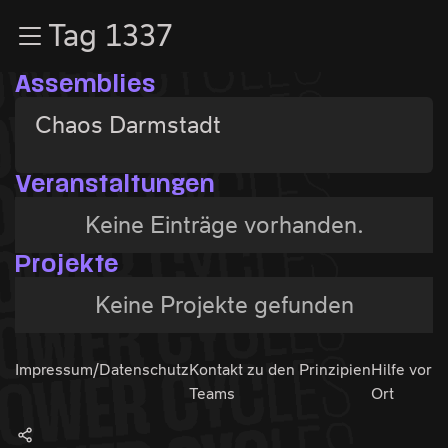
Zur Navigation
Tag 1337
Zum Inhalt
Zum Footer
Assemblies
Chaos Darmstadt
Veranstaltungen
Keine Einträge vorhanden.
Projekte
Keine Projekte gefunden
Impressum/Datenschutz
Kontakt zu den
Prinzipien
Hilfe vor
Teams
Ort