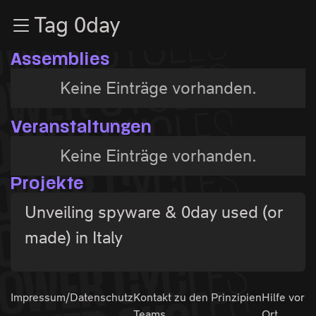
Zur Navigation
Tag 0day
Zum Inhalt
Zum Footer
Assemblies
Keine Einträge vorhanden.
Veranstaltungen
Keine Einträge vorhanden.
Projekte
Unveiling spyware & 0day used (or
made) in Italy
Impressum/Datenschutz
Kontakt zu den
Prinzipien
Hilfe vor
Teams
Ort