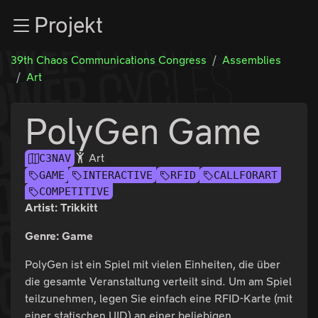
Zur Navigation
Projekt
Zum Inhalt
Zum Footer
39th Chaos Communications Congress
Assemblies
Art
PolyGen Game
Art
C3NAV
GAME
INTERACTIVE
RFID
CALLFORART
COMPETITIVE
Artist: Trikkitt
Genre: Game
PolyGen ist ein Spiel mit vielen Einheiten, die über
die gesamte Veranstaltung verteilt sind. Um am Spiel
teilzunehmen, legen Sie einfach eine RFID-Karte (mit
einer statischen UID) an einer beliebigen